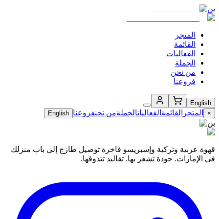
بن
المتجر
القائمة
الفعاليات
الجملة
من نحن
فروعنا
English
المتجر
القائمة
الفعاليات
الجملة
من نحن
فروعنا
English
×
بن
قهوة عربية وتركية وإسبريسو فاخرة توصيل طازج إلى باب منزلك
في الإمارات. جودة تشعر بها. تقاليد تتذوقها.