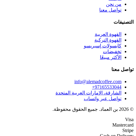
من نحن
تواصل معنا
التصنيفات
القهوة العربية
القهوة التركية
كابسولات إسبريسو
تخفيضات
الأكثر مبيعًا
تواصل معنا
info@alemadcoffee.com
+
97165533044
الشارقة، الإمارات العربية المتحدة
تواصل عبر واتساب
© 2026 بن العماد. جميع الحقوق محفوظة.
Visa
Mastercard
Stripe
Cash on Delivery