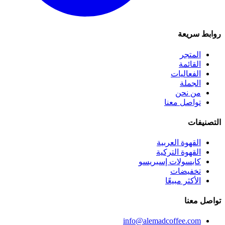
روابط سريعة
المتجر
القائمة
الفعاليات
الجملة
من نحن
تواصل معنا
التصنيفات
القهوة العربية
القهوة التركية
كابسولات إسبريسو
تخفيضات
الأكثر مبيعًا
تواصل معنا
info@alemadcoffee.com