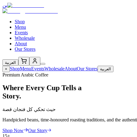
بن
Shop
Menu
Events
Wholesale
About
Our Stores
العربية
Shop
Menu
Events
Wholesale
About
Our Stores
×
العربية
Premium Arabic Coffee
Where Every Cup Tells a
Story.
حيث تحكي كل فنجان قصة
Handpicked beans, time-honoured roasting traditions, and the authent
Shop Now
Our Story
15+