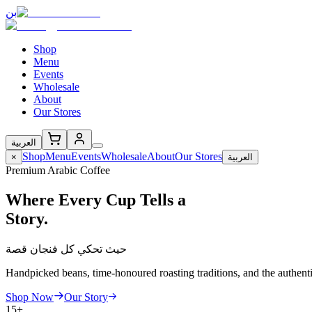
بن
Shop
Menu
Events
Wholesale
About
Our Stores
العربية
Shop
Menu
Events
Wholesale
About
Our Stores
×
العربية
Premium Arabic Coffee
Where Every Cup Tells a
Story.
حيث تحكي كل فنجان قصة
Handpicked beans, time-honoured roasting traditions, and the authent
Shop Now
Our Story
15+