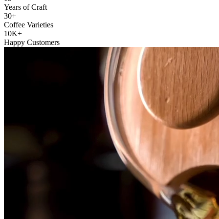
Years of Craft
30+
Coffee Varieties
10K+
Happy Customers